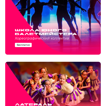
Школа юного
балетмейстера
Хореографический коллектив
Бесплатно
Латераль